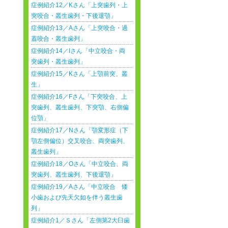
症例紹介12／Kさん「上突歯列・上
突咬合・叢生歯列・下後退顎」
症例紹介13／Aさん「上突咬合・過
蓋咬合・叢生歯列」
症例紹介14／Iさん「中立咬合・両
突歯列・叢生歯列」
症例紹介15／Kさん「上顎前突、叢
生」
症例紹介16／Fさん「下突咬合、上
突歯列、叢生歯列、下突顎、右側偏
位顎」
症例紹介17／Nさん「顎変形症（下
顎左側偏位）交叉咬合、両突歯列、
叢生歯列」
症例紹介18／Oさん「中立咬合、両
突歯列、叢生歯列、下後退顎」
症例紹介19／Aさん「中立咬合 矮
小歯および先天欠如を伴う叢生歯
列」
症例紹介1／Ｓさん「左側第2大臼歯