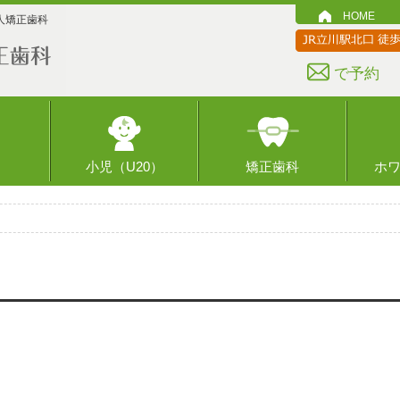
HOME
人矯正歯科
で予約
小児（U20）
矯正歯科
ホ