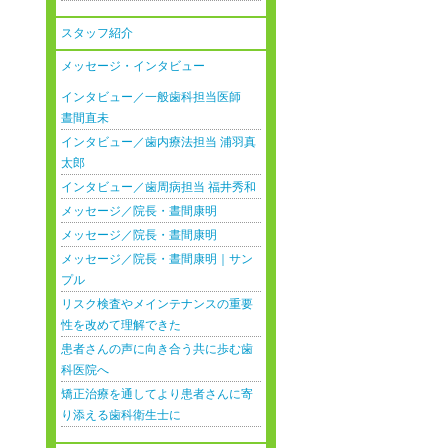
スタッフ紹介
メッセージ・インタビュー
インタビュー／一般歯科担当医師
晝間直未
インタビュー／歯内療法担当 浦羽真
太郎
インタビュー／歯周病担当 福井秀和
メッセージ／院長・晝間康明
メッセージ／院長・晝間康明
メッセージ／院長・晝間康明｜サン
プル
リスク検査やメインテナンスの重要
性を改めて理解できた
患者さんの声に向き合う共に歩む歯
科医院へ
矯正治療を通してより患者さんに寄
り添える歯科衛生士に