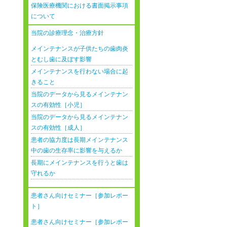
保険医療機関における書面掲示事項
について
当院の診療理念・治療方針
メインテナンスが子供たちの歯肉炎
とむし歯に及ぼす影響
メインテナンスを行わない場合に起
きること
当院のデータから見るメインテナン
スの有効性［小児］
当院のデータから見るメインテナン
スの有効性［成人］
患者の協力度は長期メインテナンス
中の歯の生存率に影響を与えるか
長期にメインテナンスを行うと歯は
守れるか
患者さん向けセミナー［参加レポー
ト］
患者さん向けセミナー［参加レポー