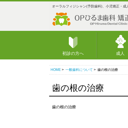
オーラルフィジシャン(予防歯科)、小児矯正・成
初診の方へ
成人
HOME
>
一般歯科について
> 歯の根の治療
歯の根の治療
歯の根の治療