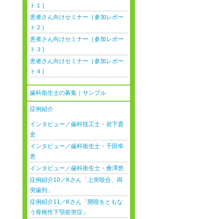
ト１］
患者さん向けセミナー［参加レポー
ト２］
患者さん向けセミナー［参加レポー
ト３］
患者さん向けセミナー［参加レポー
ト４］
歯科衛生士の募集｜サンプル
症例紹介
インタビュー／歯科技工士・岩下貴
史
インタビュー／歯科衛生士・千田幸
恵
インタビュー／歯科衛生士・會澤悠
症例紹介10／Kさん「上突咬合、両
突歯列」
症例紹介11／Kさん「開咬をともな
う骨格性下顎前突症」