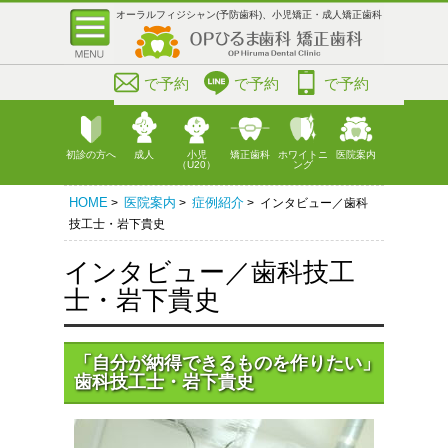
オーラルフィジシャン(予防歯科)、小児矯正・成人矯正歯科
で予約
で予約
で予約
初診の方へ
成人
小児
矯正歯科
ホワイトニ
医院案内
（U20）
ング
HOME
医院案内
症例紹介
>
>
> インタビュー／歯科
技工士・岩下貴史
インタビュー／歯科技工
士・岩下貴史
「自分が納得できるものを作りたい」
歯科技工士・岩下貴史