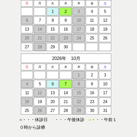
日
月
火
水
木
金
土
1
2
3
4
5
6
7
8
9
10
11
12
13
14
15
16
17
18
19
20
21
22
23
24
25
26
27
28
29
30
2026年 10月
日
月
火
水
木
金
土
1
2
3
4
5
6
7
8
9
10
11
12
13
14
15
16
17
18
19
20
21
22
23
24
25
26
27
28
29
30
31
・・・休診日
・・・午後休診
・・・午前１
■
■
■
０時から診療