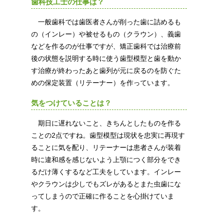
歯科技工士の仕事は？
一般歯科では歯医者さんが削った歯に詰めるも
の（インレー）や被せるもの（クラウン）、義歯
などを作るのが仕事ですが、矯正歯科では治療前
後の状態を説明する時に使う歯型模型と歯を動か
す治療が終わったあと歯列が元に戻るのを防ぐた
めの保定装置（リテーナー）を作っています。
気をつけていることは？
期日に遅れないこと、きちんとしたものを作る
ことの2点ですね。歯型模型は現状を忠実に再現す
ることに気を配り、リテーナーは患者さんが装着
時に違和感を感じないよう上顎につく部分をでき
るだけ薄くするなど工夫をしています。インレー
やクラウンは少しでもズレがあるとまた虫歯にな
ってしまうので正確に作ることを心掛けていま
す。