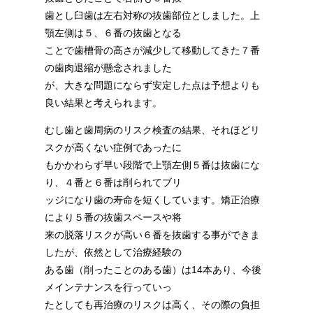
歯とし臼歯は左右対称の抜歯部位としました。上
顎左側は５、６番の抜歯となる
ことで歯槽骨の高さが減少して移動してきた７番
の歯肉退縮が懸念されました
が、大きな問題にならず安定した点は予想よりも
良い結果と考えられます。
むし歯と歯周病のリスク検査の結果、それほどリ
スクが高くない症例であったに
もかかわらず早い段階で上顎左側５番は抜歯にな
り、４番と６番は削られてブリ
ッジになり歯の寿命を短くしています。矯正治療
により５番の抜歯スペースや将
来の脱落リスクが高い６番を抜歯する事ができま
したが、依然として治療経験の
ある歯（削ったことのある歯）は14本あり、今後
メインテナンスを行っていっ
たとしても再治療のリスクは高く、その際の負担