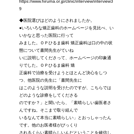
https://www.hiruma.or.jp/clinic/interview/interview3
9
◆医院選びはどのようにされましたか。
●いろいろな矯正歯科のホームページを見比べ、い
いかなと思った医院に行って
みました。ＯＰひるま歯科 矯正歯科は口の中の状
態について晝間先生がていね
いに説明してくださって、ホームページの印象通
りでした。ＯＰひるま歯科 矯
正歯科で治療を受けようとほとんど決心をしつ
つ、他医院の先生に「晝間先生に
はこのような説明を受けたのですが、こちらでは
どのような診療をしてくださる
のですか？」と聞いたら、「素晴らしい歯医者さ
んですね。そこまで取り組んで
いるなんて本当に素晴らしい」とおっしゃったん
です。他のお医者様がびっくり
されるくらい素晴らしいんだということを確信し