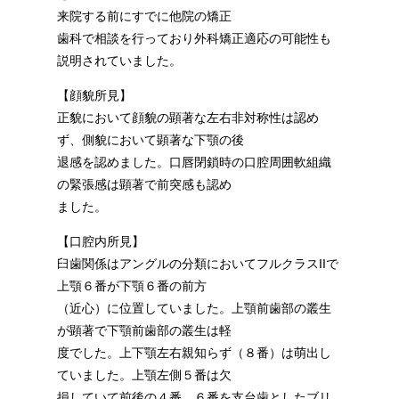
来院する前にすでに他院の矯正
歯科で相談を行っており外科矯正適応の可能性も
説明されていました。
【顔貌所見】
正貌において顔貌の顕著な左右非対称性は認め
ず、側貌において顕著な下顎の後
退感を認めました。口唇閉鎖時の口腔周囲軟組織
の緊張感は顕著で前突感も認め
ました。
【口腔内所見】
臼歯関係はアングルの分類においてフルクラスIIで
上顎６番が下顎６番の前方
（近心）に位置していました。上顎前歯部の叢生
が顕著で下顎前歯部の叢生は軽
度でした。上下顎左右親知らず（８番）は萌出し
ていました。上顎左側５番は欠
損していて前後の４番、６番を支台歯としたブリ