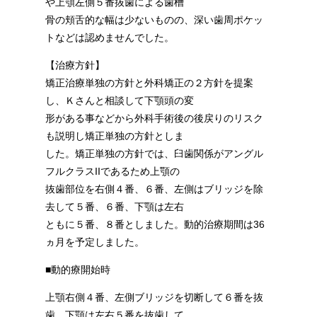
や上顎左側５番抜歯による歯槽
骨の頬舌的な幅は少ないものの、深い歯周ポケッ
トなどは認めませんでした。
【治療方針】
矯正治療単独の方針と外科矯正の２方針を提案
し、Ｋさんと相談して下顎頭の変
形がある事などから外科手術後の後戻りのリスク
も説明し矯正単独の方針としま
した。矯正単独の方針では、臼歯関係がアングル
フルクラスIIであるため上顎の
抜歯部位を右側４番、６番、左側はブリッジを除
去して５番、６番、下顎は左右
ともに５番、８番としました。動的治療期間は36
ヵ月を予定しました。
■動的療開始時
上顎右側４番、左側ブリッジを切断して６番を抜
歯、下顎は左右５番を抜歯して