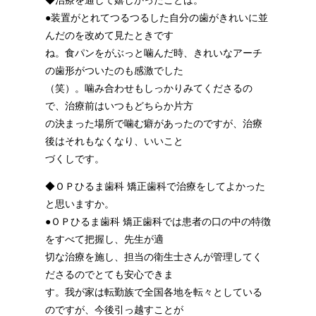
◆治療を通して嬉しかったことは。
●装置がとれてつるつるした自分の歯がきれいに並
んだのを改めて見たときです
ね。食パンをがぶっと噛んだ時、きれいなアーチ
の歯形がついたのも感激でした
（笑）。噛み合わせもしっかりみてくださるの
で、治療前はいつもどちらか片方
の決まった場所で噛む癖があったのですが、治療
後はそれもなくなり、いいこと
づくしです。
◆ＯＰひるま歯科 矯正歯科で治療をしてよかった
と思いますか。
●ＯＰひるま歯科 矯正歯科では患者の口の中の特徴
をすべて把握し、先生が適
切な治療を施し、担当の衛生士さんが管理してく
ださるのでとても安心できま
す。我が家は転勤族で全国各地を転々としている
のですが、今後引っ越すことが