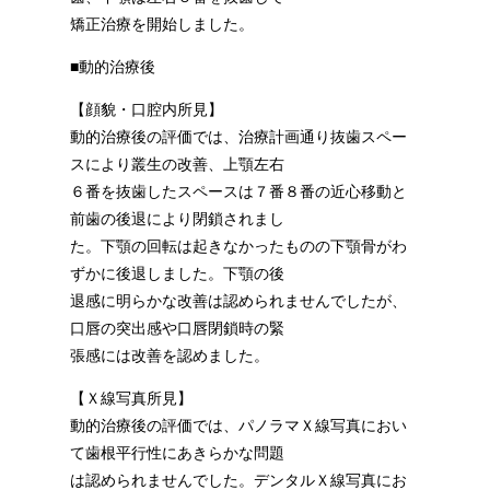
矯正治療を開始しました。
■動的治療後
【顔貌・口腔内所見】
動的治療後の評価では、治療計画通り抜歯スペー
スにより叢生の改善、上顎左右
６番を抜歯したスペースは７番８番の近心移動と
前歯の後退により閉鎖されまし
た。下顎の回転は起きなかったものの下顎骨がわ
ずかに後退しました。下顎の後
退感に明らかな改善は認められませんでしたが、
口唇の突出感や口唇閉鎖時の緊
張感には改善を認めました。
【Ｘ線写真所見】
動的治療後の評価では、パノラマＸ線写真におい
て歯根平行性にあきらかな問題
は認められませんでした。デンタルＸ線写真にお