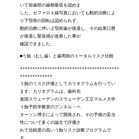
いて前歯部の歯根吸収を認めま
した。セファロＸ線写真においても動的治療によ
り下顎骨の回転は認められず、
動的治療に伴い上顎前歯が後退し、その結果口唇
が後退し緊張感が改善した事が
確認できました。
■う蝕（むし歯）と歯周病のトータルリスク比較
++++++++++++++++++++++++++++++++++++++++
+++++++++++++
う蝕のリスク評価としてカリオグラムを行ってい
ます。カリオグラムは、歯科先
進国スウェーデンのスウェーデン王立マルメ大学
う蝕予防学教室のグンネル・ペ
ターソン博士によって開発され、その予後の妥当
性について多くの論文で評価さ
れて信頼度の高いう蝕リスク診断プログラムで
す。