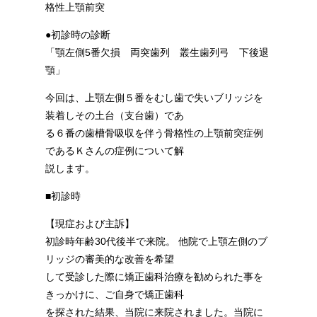
格性上顎前突
●初診時の診断
「顎左側5番欠損 両突歯列 叢生歯列弓 下後退
顎」
今回は、上顎左側５番をむし歯で失いブリッジを
装着しその土台（支台歯）であ
る６番の歯槽骨吸収を伴う骨格性の上顎前突症例
であるＫさんの症例について解
説します。
■初診時
【現症および主訴】
初診時年齢30代後半で来院。 他院で上顎左側のブ
リッジの審美的な改善を希望
して受診した際に矯正歯科治療を勧められた事を
きっかけに、ご自身で矯正歯科
を探された結果、当院に来院されました。当院に