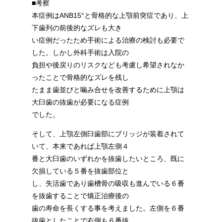
■考察
本症例はANB15°と骨格的な上顎前突症であり、上
下歯列の前後的なズレも大き
い症例だったため手術による治療の検討も必要で
した。しかし外科手術は入院の
負担や後戻りのリスクなども考慮し希望されなか
ったことで骨格的なズレを残し
たまま歯並びと噛み合せを改善するために上顎は
大臼歯の抜歯が必要になる症例
でした。
そして、上顎左側臼歯部にブリッジが装着されて
いて、本来であれば上顎左側４
番と大臼歯のいずれかを抜歯したいところ、既に
欠損している５番を抜歯部位と
し、失活歯であり歯槽骨の吸収も進んでいる６番
を抜歯することで矯正治療後の
歯の寿命を長くする事を考えました。左側を６番
抜歯としたことで右側も６番抜