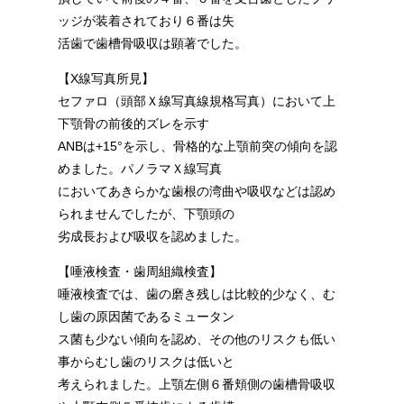
ッジが装着されており６番は失
活歯で歯槽骨吸収は顕著でした。
【X線写真所見】
セファロ（頭部Ｘ線写真線規格写真）において上
下顎骨の前後的ズレを示す
ANBは+15°を示し、骨格的な上顎前突の傾向を認
めました。パノラマＸ線写真
においてあきらかな歯根の湾曲や吸収などは認め
られませんでしたが、下顎頭の
劣成長および吸収を認めました。
【唾液検査・歯周組織検査】
唾液検査では、歯の磨き残しは比較的少なく、む
し歯の原因菌であるミュータン
ス菌も少ない傾向を認め、その他のリスクも低い
事からむし歯のリスクは低いと
考えられました。上顎左側６番頬側の歯槽骨吸収