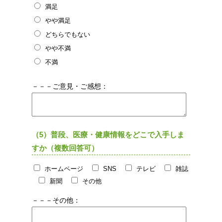
満足
やや満足
どちらでもない
やや不満
不満
－－－ご意見・ご感想：
（5）普段、医療・健康情報をどこで入手しま
すか（複数回答可）
ホームページ
SNS
テレビ
雑誌
新聞
その他
－－－その他：