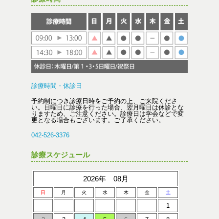
診療時間・休診日
予約制につき診療日時をご予約の上、ご来院くださ
い。日曜日に診療を行った場合、翌月曜日は休診とな
りますため、ご注意ください。診療日は学会などで変
更となる場合もございます。ご了承ください。
042-526-3376
診療スケジュール
2026年 08月
日
月
火
水
木
金
土
1