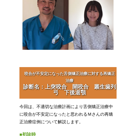
咬合が不安定になった舌側矯正治療に対する再矯正
治療
診断名：上突咬合 開咬合 叢生歯列
弓 下後退顎
今回は、不適切な治療計画により舌側矯正治療中
に咬合が不安定になったと思われるＭさんの再矯
正治療症例について解説します。
■初診時