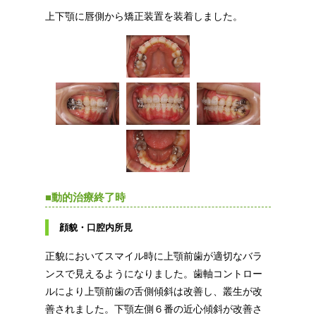
上下顎に唇側から矯正装置を装着しました。
■動的治療終了時
顔貌・口腔内所見
正貌においてスマイル時に上顎前歯が適切なバラ
ンスで見えるようになりました。歯軸コントロー
ルにより上顎前歯の舌側傾斜は改善し、叢生が改
善されました。下顎左側６番の近心傾斜が改善さ