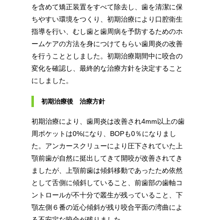
を含めて矯正装置をすべて除去し、歯を清潔に保
ちやすい環境をつくり、初期治療により口腔衛生
指導を行い、むし歯と歯周病を予防するためのホ
ームケアの方法を身につけてもらい歯周炎の改善
を行うこととしました。初期治療期間中に咬合の
変化を確認し、最終的な治療方針を決定すること
にしました。
初期治療後 治療方針
初期治療により、歯周炎は改善され4mm以上の歯
周ポケットは0%になり、BOPも0％になりまし
た。アンカースクリューにより圧下されていた上
顎前歯が自然に挺出してきて開咬が改善されてき
ましたが、上顎前歯は傾斜移動であったため依然
として舌側に傾斜していること、前歯部の歯軸コ
ントロールが不十分で叢生が残っていること、下
顎左側６番の近心傾斜が残り咬合平面の湾曲によ
る不安定な咬合が残りました。