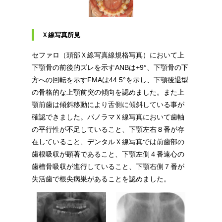
Ｘ線写真所見
セファロ（頭部Ｘ線写真線規格写真）において上
下顎骨の前後的ズレを示すANBは+9°、下顎骨の下
方への回転を示すFMAは44.5°を示し、下顎後退型
の骨格的な上顎前突の傾向を認めました。また上
顎前歯は傾斜移動により舌側に傾斜している事が
確認できました。パノラマＸ線写真において歯軸
の平行性が不足していること、下顎左右８番が存
在していること、デンタルＸ線写真では前歯部の
歯根吸収が顕著であること、下顎左側４番遠心の
歯槽骨吸収が進行していること、下顎右側７番が
失活歯で根尖病巣があることを認めました。