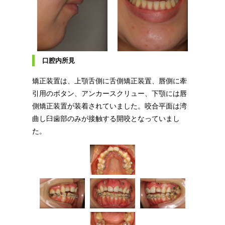
口腔内所見
矯正装置は、上顎舌側に舌側矯正装置、唇側に牽
引用のボタン、アンカースクリュー、下顎には唇
側矯正装置が装着されていました。咬合平面は湾
曲し臼歯部のみが接触する開咬となっていまし
た。