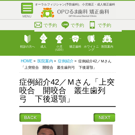
オーラルフィジシャン(予防歯科)、小児矯正・成人矯正歯科
で予約
で予約
で予約
初診の方へ
成人
小児
矯正歯科
ホワイトニ
医院案内
（U20）
ング
HOME
医院案内
症例紹介
>
>
> 症例紹介42／Ｍさん
「上突咬合 開咬合 叢生歯列弓 下後退顎」
症例紹介42／Ｍさん「上突
咬合 開咬合 叢生歯列
弓 下後退顎」