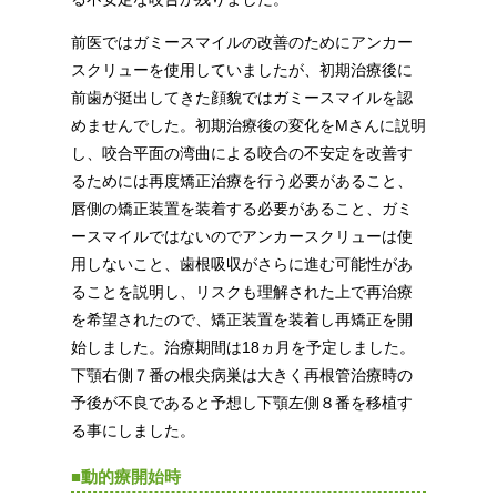
前医ではガミースマイルの改善のためにアンカー
スクリューを使用していましたが、初期治療後に
前歯が挺出してきた顔貌ではガミースマイルを認
めませんでした。初期治療後の変化をMさんに説明
し、咬合平面の湾曲による咬合の不安定を改善す
るためには再度矯正治療を行う必要があること、
唇側の矯正装置を装着する必要があること、ガミ
ースマイルではないのでアンカースクリューは使
用しないこと、歯根吸収がさらに進む可能性があ
ることを説明し、リスクも理解された上で再治療
を希望されたので、矯正装置を装着し再矯正を開
始しました。治療期間は18ヵ月を予定しました。
下顎右側７番の根尖病巣は大きく再根管治療時の
予後が不良であると予想し下顎左側８番を移植す
る事にしました。
■動的療開始時