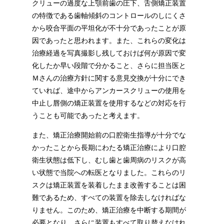
クリューの過度な上顎前歯の圧下、舌側矯正装置
の特徴である歯軸傾斜のコントロールのしにくさ
から咬合平面の平坦化が不十分であったことが原
因であったと思われます。また、これらの変化は
治療経過を写真撮影し残しておけば何が原因で変
化したか早い段階で分かること、さらに担当医と
Ｍさんの治療方針に関する意見交換が十分にでき
ていれば、途中からアンカースクリューの使用を
中止し唇側の矯正装置を使用するなどの対応を行
うことも可能であったと考えます。
また、矯正治療開始前の口腔衛生指導が十分でな
かったことから長期にわたる矯正治療により口腔
衛生状態は低下し、むし歯と歯周病のリスクが高
い状態で当院への転医となりました。これらのリ
スクは矯正装置を装着したまま改善することは困
難であるため、すべての装置を除去しなければな
りません。このため、矯正治療を中断する期間が
必要となり、さらに装置もすべて取り替えなけれ