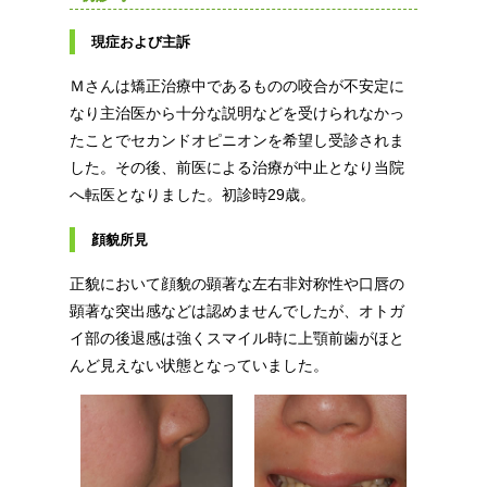
現症および主訴
Ｍさんは矯正治療中であるものの咬合が不安定に
なり主治医から十分な説明などを受けられなかっ
たことでセカンドオピニオンを希望し受診されま
した。その後、前医による治療が中止となり当院
へ転医となりました。初診時29歳。
顔貌所見
正貌において顔貌の顕著な左右非対称性や口唇の
顕著な突出感などは認めませんでしたが、オトガ
イ部の後退感は強くスマイル時に上顎前歯がほと
んど見えない状態となっていました。