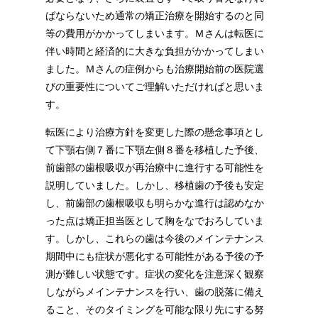
ばならないため通常の矯正治療を開始するのと同
等の費用がかかってしまいます。Ｍさんは転医に
伴い時間と経済的に大きな負担がかかってしまい
ました。Ｍさんの症例からも治療開始前の医院選
びの重要性についてご理解いただければと思いま
す。
転医により治療方針を変更した際の懸念事項とし
て下顎右側７番に下顎左側８番を移植した予後、
前歯部の歯根吸収が再治療中に進行する可能性を
説明していました。しかし、移植歯の予後も安定
し、前歯部の歯根吸収も明らかな進行は認めなか
った点は矯正担当医として胸をなでおろしていま
す。しかし、これらの歯は今後のメインテナンス
期間中にも症状が悪化する可能性がある予後の予
測が難しい状態です。症状の変化を注意深く観察
しながらメインテナンスを行い、歯の脱落に備え
ること、そのタイミングを可能な限り先にする努