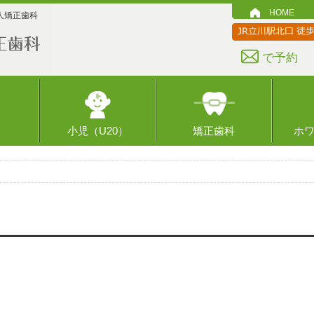
HOME
人矯正歯科
で予約
小児（U20）
矯正歯科
ホ