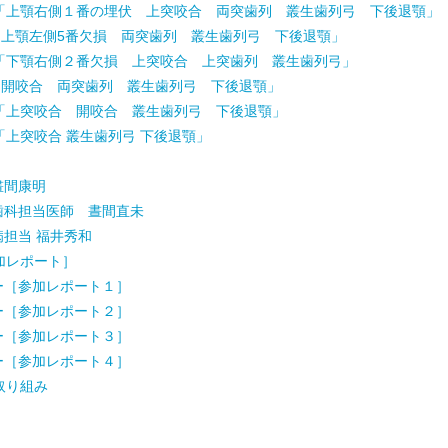
ん「上顎右側１番の埋伏 上突咬合 両突歯列 叢生歯列弓 下後退顎」
「上顎左側5番欠損 両突歯列 叢生歯列弓 下後退顎」
ん「下顎右側２番欠損 上突咬合 上突歯列 叢生歯列弓」
「開咬合 両突歯列 叢生歯列弓 下後退顎」
ん「上突咬合 開咬合 叢生歯列弓 下後退顎」
「上突咬合 叢生歯列弓 下後退顎」
晝間康明
歯科担当医師 晝間直未
担当 福井秀和
加レポート］
ー［参加レポート１］
ー［参加レポート２］
ー［参加レポート３］
ー［参加レポート４］
取り組み