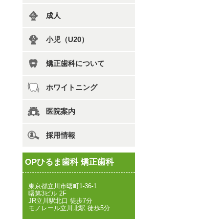
成人
小児（U20）
矯正歯科について
ホワイトニング
医院案内
採用情報
OPひるま歯科 矯正歯科
東京都立川市曙町1-36-1
曙第3ビル 2F
JR立川駅北口 徒歩7分
モノレール立川北駅 徒歩5分