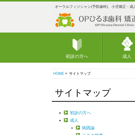
オーラルフィジシャン(予防歯科)、小児矯正・成
初診の方へ
成人
HOME
> サイトマップ
サイトマップ
初診の方へ
成人
病因論