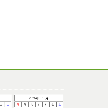
2026年 10月
金
土
日
月
火
水
木
金
土