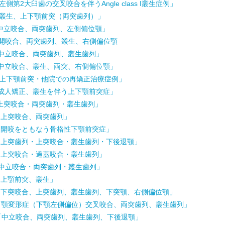
側第2大臼歯の交叉咬合を伴うAngle class I叢生症例」
「叢生、上下顎前突（両突歯列）」
中立咬合、両突歯列、左側偏位顎」
「開咬合、両突歯列、叢生、右側偏位顎
「中立咬合、両突歯列、叢生歯列」
「中立咬合、叢生、両突、右側偏位顎」
「上下顎前突・他院での再矯正治療症例」
「成人矯正、叢生を伴う上下顎前突症」
上突咬合・両突歯列・叢生歯列」
「上突咬合、両突歯列」
「開咬をともなう骨格性下顎前突症」
「上突歯列・上突咬合・叢生歯列・下後退顎」
「上突咬合・過蓋咬合・叢生歯列」
「中立咬合・両突歯列・叢生歯列」
「上顎前突、叢生」
「下突咬合、上突歯列、叢生歯列、下突顎、右側偏位顎」
「顎変形症（下顎左側偏位）交叉咬合、両突歯列、叢生歯列」
「中立咬合、両突歯列、叢生歯列、下後退顎」