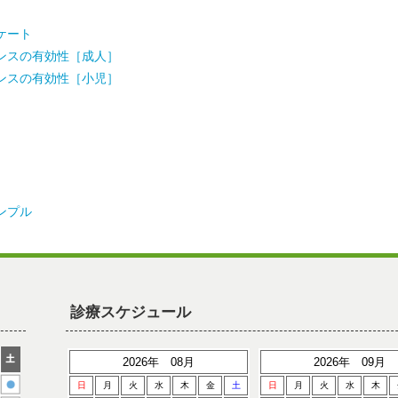
ケート
ンスの有効性［成人］
ンスの有効性［小児］
ンプル
診療スケジュール
2026年 08月
2026年 09月
日
月
火
水
木
金
土
日
月
火
水
木