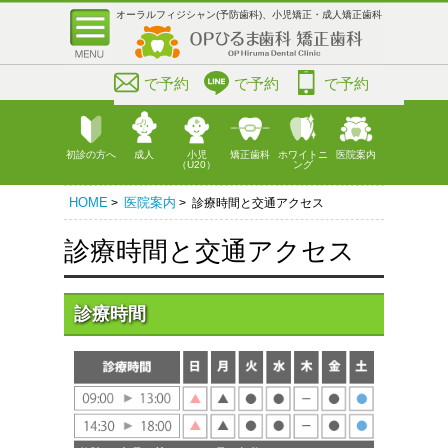
オーラルフィジシャン(予防歯科)、小児矯正・成人矯正歯科
で予約
で予約
で予約
初診の方へ
成人
小児
矯正歯科
ホワイトニ
医院案内
（U20）
ング
HOME
医院案内
>
> 診療時間と交通アクセス
診療時間と交通アクセス
診療時間