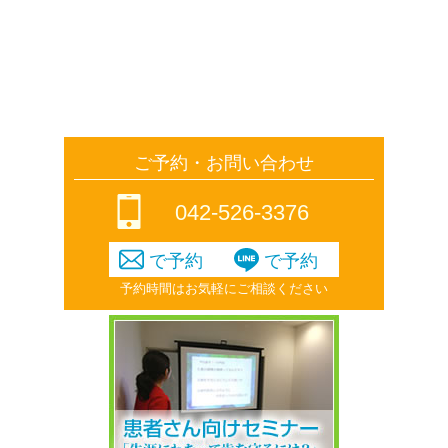
27
28
29
30
2026年 10月
日
月
火
水
木
金
土
1
2
3
ご予約・お問い合わせ
4
5
6
7
8
9
10
042-526-3376
11
12
13
14
15
16
17
18
19
20
21
22
23
24
で予約
で予約
予約時間はお気軽にご相談ください
25
26
27
28
29
30
31