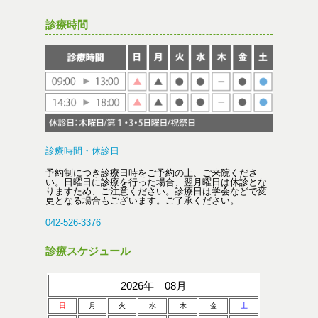
診療時間
診療時間・休診日
予約制につき診療日時をご予約の上、ご来院くださ
い。日曜日に診療を行った場合、翌月曜日は休診とな
りますため、ご注意ください。診療日は学会などで変
更となる場合もございます。ご了承ください。
042-526-3376
診療スケジュール
2026年 08月
日
月
火
水
木
金
土