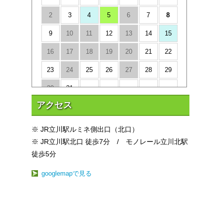
2
3
4
5
6
7
8
9
10
11
12
13
14
15
16
17
18
19
20
21
22
23
24
25
26
27
28
29
30
31
アクセス
2026年 09月
※ JR立川駅ルミネ側出口（北口）
日
月
火
水
木
金
土
※ JR立川駅北口 徒歩7分 / モノレール立川北駅
1
2
3
4
5
徒歩5分
6
7
8
9
10
11
12
googlemapで見る
13
14
15
16
17
18
19
20
21
22
23
24
25
26