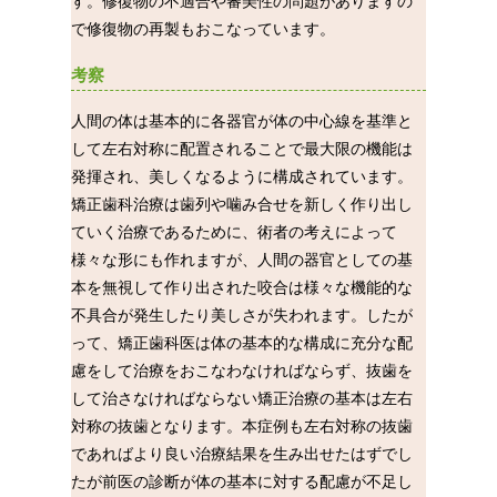
す。修復物の不適合や審美性の問題がありますの
で修復物の再製もおこなっています。
考察
人間の体は基本的に各器官が体の中心線を基準と
して左右対称に配置されることで最大限の機能は
発揮され、美しくなるように構成されています。
矯正歯科治療は歯列や噛み合せを新しく作り出し
ていく治療であるために、術者の考えによって
様々な形にも作れますが、人間の器官としての基
本を無視して作り出された咬合は様々な機能的な
不具合が発生したり美しさが失われます。したが
って、矯正歯科医は体の基本的な構成に充分な配
慮をして治療をおこなわなければならず、抜歯を
して治さなければならない矯正治療の基本は左右
対称の抜歯となります。本症例も左右対称の抜歯
であればより良い治療結果を生み出せたはずでし
たが前医の診断が体の基本に対する配慮が不足し