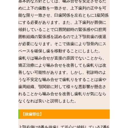
基本的な方針としては、噛み合せを安定させるた
めに上下の歯数を一致させ、上下歯列の正中を可
能な限り一致させ、臼歯関係を左右ともに1級関係
にする必要があります。また、上下歯列が唇側に
傾斜していることで口唇閉鎖時の緊張感や口腔周
囲軟組織の緊張感を認めるので上下顎前歯の後退
が必要になります。そこで抜歯により顎骨内にス
ペースを確保し歯を移動することにしました。
歯軋りは噛み合せが直接の原因でないことから、
矯正治療により噛み合せを改善しても歯軋りは改
善しない可能性があります。しかし、初診時のよ
うな不安定な噛み合せで歯軋りをすることは歯や
歯周組織、顎関節に対して様々な悪影響が懸念さ
れることから噛み合せを改善し歯軋りが気になら
なくなれば良いと説明しました。
【抜歯部位】
上顎右側は8番を抜歯して近心に傾斜している7番6