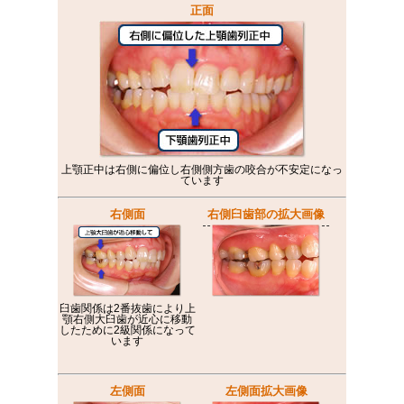
正面
上顎正中は右側に偏位し右側側方歯の咬合が不安定になっ
ています
右側面
右側臼歯部の拡大画像
臼歯関係は2番抜歯により上
顎右側大臼歯が近心に移動
したために2級関係になって
います
左側面
左側面拡大画像