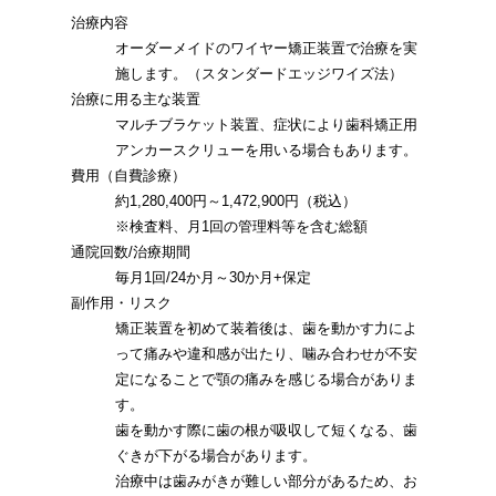
治療内容
オーダーメイドのワイヤー矯正装置で治療を実
施します。（スタンダードエッジワイズ法）
治療に用る主な装置
マルチブラケット装置、症状により歯科矯正用
アンカースクリューを用いる場合もあります。
費用（自費診療）
約1,280,400円～1,472,900円（税込）
※検査料、月1回の管理料等を含む総額
通院回数/治療期間
毎月1回/24か月～30か月+保定
副作用・リスク
矯正装置を初めて装着後は、歯を動かす力によ
って痛みや違和感が出たり、噛み合わせが不安
定になることで顎の痛みを感じる場合がありま
す。
歯を動かす際に歯の根が吸収して短くなる、歯
ぐきが下がる場合があります。
治療中は歯みがきが難しい部分があるため、お