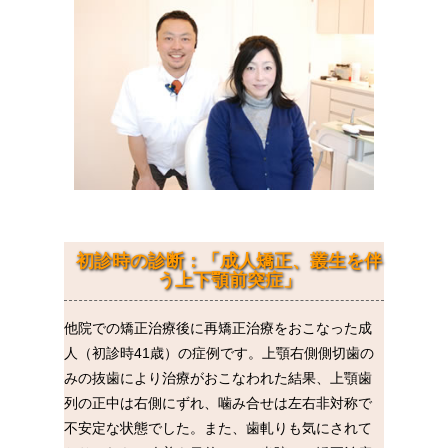
初診時の診断：「成人矯正、叢生を伴
う上下顎前突症」
他院での矯正治療後に再矯正治療をおこなった成
人（初診時41歳）の症例です。上顎右側側切歯の
みの抜歯により治療がおこなわれた結果、上顎歯
列の正中は右側にずれ、噛み合せは左右非対称で
不安定な状態でした。また、歯軋りも気にされて