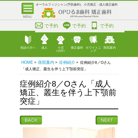
オーラルフィジシャン(予防歯科)、小児矯正・成人矯正歯科
で予約
で予約
で予約
初診の方へ
成人
小児
矯正歯科
ホワイトニ
医院案内
（U20）
ング
HOME
医院案内
症例紹介
>
>
> 症例紹介8／Oさん
「成人矯正、叢生を伴う上下顎前突症」
症例紹介8／Oさん「成人
矯正、叢生を伴う上下顎前
突症」