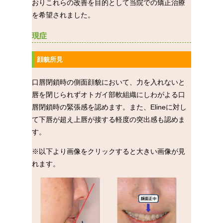
おりこれらの改善を目的として当院での矯正治療
を希望されました。
現症
顔貌所見
口唇閉鎖時の側面顔貌において、力を入れないと
唇を閉じられずオトガイ部軟組織にしわがよる口
唇閉鎖時の緊張感を認めます。また、Elineに対し
て下唇が超え上唇が接する軽度の突出感も認めま
す。
※以下より画像をクリックすると大きい画像が見
れます。