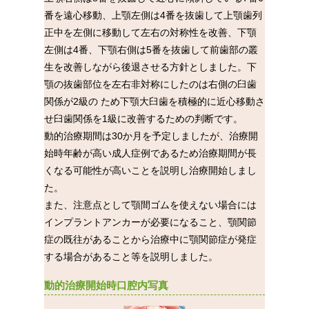
番を遠心移動、上顎左側は4番を抜歯して上顎歯列
正中を左側に移動して左右の対称性を改善、下顎
左側は4番、下顎右側は5番を抜歯して前歯部の叢
生を改善しながら後退させる方針としました。下
顎の抜歯部位を左右非対称にしたのは右側の臼歯
関係が2級の ため下顎大臼歯を積極的に近心移動さ
せ臼歯関係を1級に改善するための判断です。
動的治療期間は30か月を予定しましたが、治療開
始時年齢が高い成人症例であるため治療期間が長
くなる可能性が高いことを説明し治療開始しまし
た。
また、注意点として顎間ゴムを使えない場合には
インプラントアンカーが必要になること、顎関節
症の既往があることから治療中に顎関節症が発症
する場合があること等を説明しました。
動的治療開始時口腔内写真