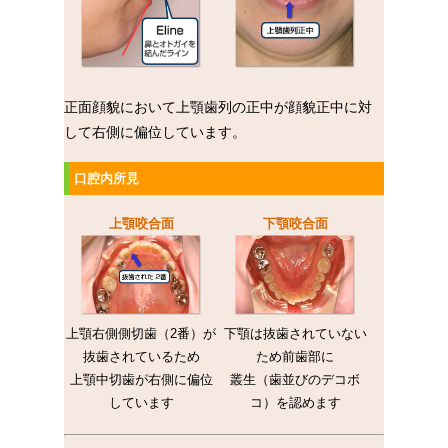
正面顔貌において上顎歯列の正中が顔貌正中に対
して右側に偏位しています。
口腔内所見
上顎咬合面
下顎咬合面
上顎右側側切歯（2番）が
下顎は抜歯されていない
抜歯されているため
ため前歯部に
上顎中切歯が右側に偏位
叢生（歯並びのデコボ
しています
コ）を認めます