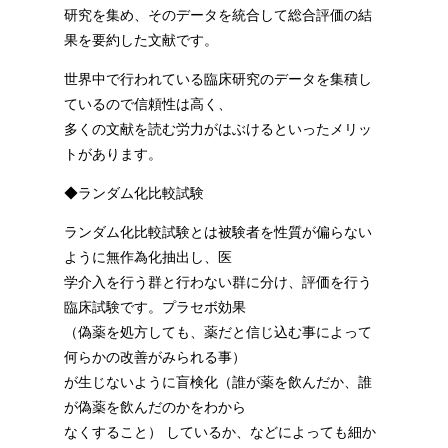
研究を集め、そのデータを統合して総合評価の結
果を要約した文献です。
世界中で行われている臨床研究のデータを集積し
ているので信頼性は高く、
多くの文献を読む労力がはぶけるといったメリッ
トがあります。
◆ランダム化比較試験
ランダム化比較試験とは被験者を性質が偏らない
ように無作為化抽出し、医
学介入を行う群と行わない群に分け、評価を行う
臨床試験です。プラセボ効果
（偽薬を処方しても、薬だと信じ込む事によって
何らかの改善がみられる事）
が生じないように盲検化（誰が薬を飲んだか、誰
が偽薬を飲んだのかをわから
なくすること） しているか、などによっても細か