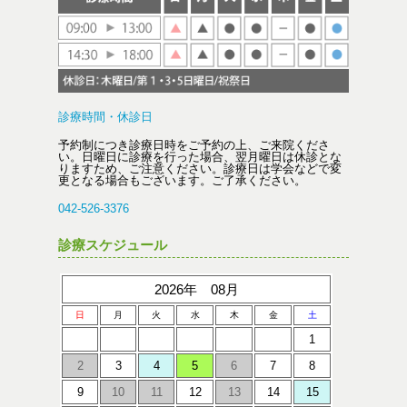
診療時間・休診日
予約制につき診療日時をご予約の上、ご来院くださ
い。日曜日に診療を行った場合、翌月曜日は休診とな
りますため、ご注意ください。診療日は学会などで変
更となる場合もございます。ご了承ください。
042-526-3376
診療スケジュール
2026年 08月
日
月
火
水
木
金
土
1
2
3
4
5
6
7
8
9
10
11
12
13
14
15