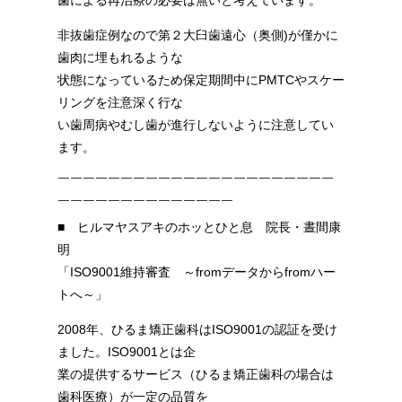
歯による再治療の必要は無いと考えています。
非抜歯症例なので第２大臼歯遠心（奥側)が僅かに
歯肉に埋もれるような
状態になっているため保定期間中にPMTCやスケー
リングを注意深く行な
い歯周病やむし歯が進行しないように注意してい
ます。
￣￣￣￣￣￣￣￣￣￣￣￣￣￣￣￣￣￣￣￣￣￣
￣￣￣￣￣￣￣￣￣￣￣￣￣￣
■ ヒルマヤスアキのホッとひと息 院長・晝間康
明
「ISO9001維持審査 ～fromデータからfromハー
トへ～」
2008年、ひるま矯正歯科はISO9001の認証を受け
ました。ISO9001とは企
業の提供するサービス（ひるま矯正歯科の場合は
歯科医療）が一定の品質を