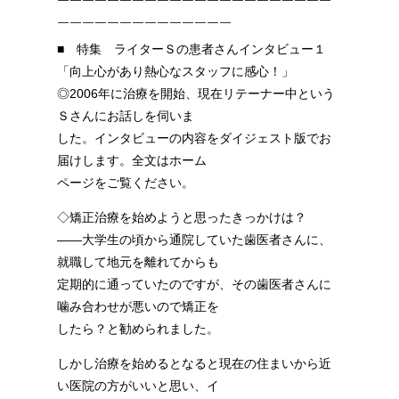
￣￣￣￣￣￣￣￣￣￣￣￣￣￣￣￣￣￣￣￣￣￣
￣￣￣￣￣￣￣￣￣￣￣￣￣￣
■ 特集 ライターＳの患者さんインタビュー１
「向上心があり熱心なスタッフに感心！」
◎2006年に治療を開始、現在リテーナー中という
Ｓさんにお話しを伺いま
した。インタビューの内容をダイジェスト版でお
届けします。全文はホーム
ページをご覧ください。
◇矯正治療を始めようと思ったきっかけは？
――大学生の頃から通院していた歯医者さんに、
就職して地元を離れてからも
定期的に通っていたのですが、その歯医者さんに
噛み合わせが悪いので矯正を
したら？と勧められました。
しかし治療を始めるとなると現在の住まいから近
い医院の方がいいと思い、イ