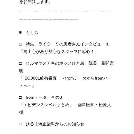
をお届けします。
￣￣￣￣￣￣￣￣￣￣￣￣￣￣￣￣￣￣￣￣￣￣
￣￣￣￣￣￣￣￣￣￣￣￣￣￣
■ もくじ
□ 特集 ライターＳの患者さんインタビュー１
「向上心があり熱心なスタッフに感心！」
□ ヒルマヤスアキのホッとひと息 院長・晝間康
明
「ISO9001維持審査 ～fromデータからfromハー
トへ～」
□ fromデータ その3
「エビデンスレベルまとめ」 歯科医師・松原大
樹
□ ひるま矯正歯科からのお知らせ