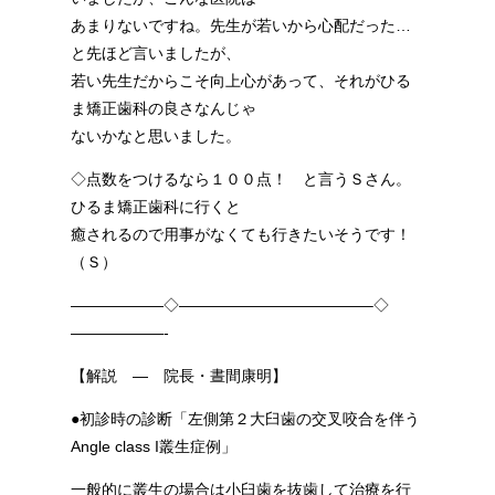
あまりないですね。先生が若いから心配だった…
と先ほど言いましたが、
若い先生だからこそ向上心があって、それがひる
ま矯正歯科の良さなんじゃ
ないかなと思いました。
◇点数をつけるなら１００点！ と言うＳさん。
ひるま矯正歯科に行くと
癒されるので用事がなくても行きたいそうです！
（Ｓ）
——————◇————————————–◇
——————-
【解説 — 院長・晝間康明】
●初診時の診断「左側第２大臼歯の交叉咬合を伴う
Angle class I叢生症例」
一般的に叢生の場合は小臼歯を抜歯して治療を行