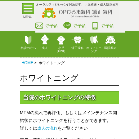
オーラルフィジシャン(予防歯科)、小児矯正・成人矯正歯科
で予約
で予約
で予約
初診の方へ
成人
小児
矯正歯科
ホワイトニ
医院案内
（U20）
ング
HOME
> ホワイトニング
ホワイトニング
当院のホワイトニングの特徴
MTMの流れで再評価、もしくはメインテナンス開
始後にホワイトニングを行うことができます。
詳しくは
をご覧ください
成人の流れ