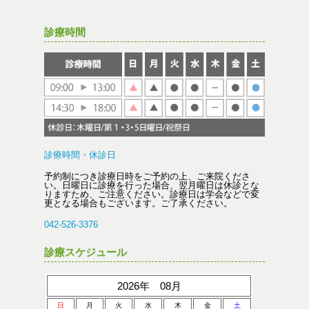
診療時間
診療時間・休診日
予約制につき診療日時をご予約の上、ご来院くださ
い。日曜日に診療を行った場合、翌月曜日は休診とな
りますため、ご注意ください。診療日は学会などで変
更となる場合もございます。ご了承ください。
042-526-3376
診療スケジュール
2026年 08月
日
月
火
水
木
金
土