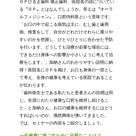
ＯＰひるま歯科 矯正歯科、医院名の頭についてい
る〝ＯＰ〟とはなんでしょうか。答えは〝オーラ
ルフィジシャン〟。口腔内科医という意味です。
「お口の中で起こる病気は主に、むし歯と歯周
病。検査をして、自分がどれだけそれらに罹りや
すいのかを把握し、ひとりひとりに合わせた予防
を行います。どうしても治療が必要な場合には、
できるだけ身体への影響が小さいように考えて治
療をします。」加納さんのわかりやすい説明に納
得！医院名にＯＰを掲げ、お口も身体の一部とし
て考え、全身の健康を考えている医院であること
が伝わります。
「歯科衛生士である私たちと患者さんの目標は同
じ。生涯にわたり健康な口腔を維持し続けるこ
と」と加納さん。お口の健康を維持するにはどう
すればいいのか、俄然興味が沸いてきました。
では、セミナーの内容をご紹介しましょう。
一生健康に過ごすために必要なことは？