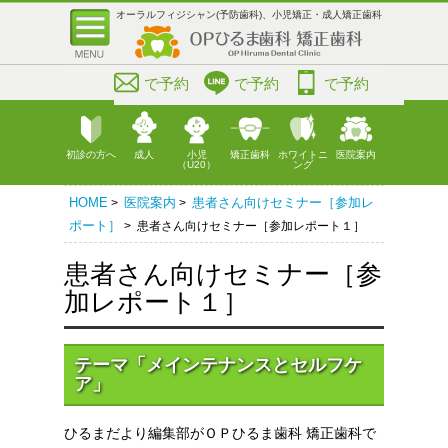
オーラルフィジシャン(予防歯科)、小児矯正・成人矯正歯科
で予約
で予約
で予約
初診の方へ
成人
小児
矯正歯科
ホワイトニ
医院案内
（U20）
ング
HOME
医院案内
患者さん向けセミナー［参加レ
>
>
ポート］
> 患者さん向けセミナー［参加レポート１］
患者さん向けセミナー［参
加レポート１］
テーマ「メインテナンスとセルフケ
ア」
ひるまだより編集部がＯＰひるま歯科 矯正歯科で