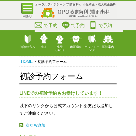
オーラルフィジシャン(予防歯科)、小児矯正・成人矯正歯科
で予約
で予約
で予約
初診の方へ
成人
小児
矯正歯科
ホワイトニ
医院案内
（U20）
ング
HOME
> 初診予約フォーム
初診予約フォーム
LINEでの初診予約もお受けしています！
以下のリンクから公式アカウントを友だち追加し
てご連絡ください。
友だち追加