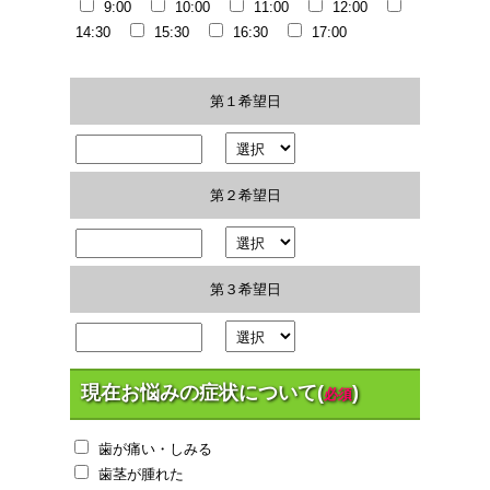
9:00
10:00
11:00
12:00
11
12
13
14
15
16
17
14:30
15:30
16:30
17:00
18
19
20
21
22
23
24
25
26
27
28
29
30
31
第１希望日
第２希望日
第３希望日
現在お悩みの症状について(
)
必須
歯が痛い・しみる
歯茎が腫れた