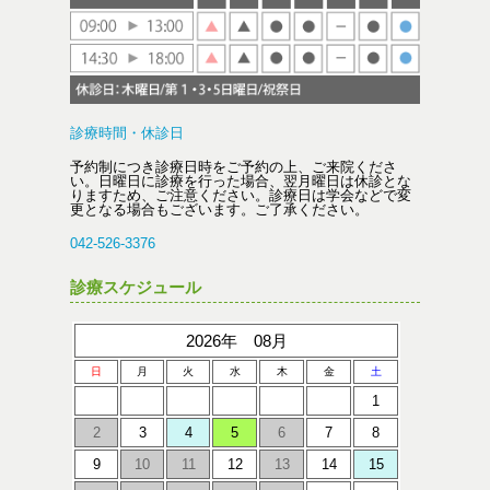
診療時間・休診日
予約制につき診療日時をご予約の上、ご来院くださ
い。日曜日に診療を行った場合、翌月曜日は休診とな
りますため、ご注意ください。診療日は学会などで変
更となる場合もございます。ご了承ください。
042-526-3376
診療スケジュール
2026年 08月
日
月
火
水
木
金
土
1
2
3
4
5
6
7
8
9
10
11
12
13
14
15