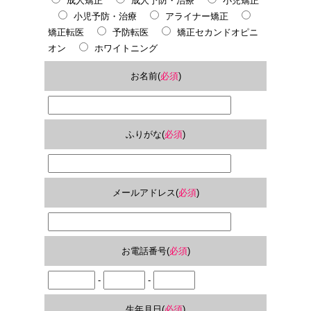
成人矯正
成人予防・治療
小児矯正
小児予防・治療
アライナー矯正
矯正転医
予防転医
矯正セカンドオピニ
オン
ホワイトニング
お名前(
必須
)
ふりがな(
必須
)
メールアドレス(
必須
)
お電話番号(
必須
)
-
-
生年月日(
必須
)