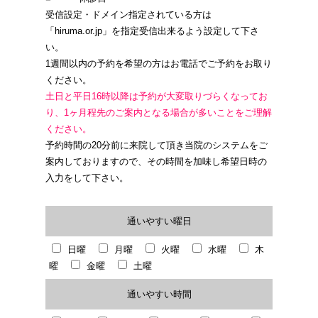
受信設定・ドメイン指定されている方は
2026年 09月
「hiruma.or.jp」を指定受信出来るよう設定して下さ
い。
日
月
火
水
木
金
土
1週間以内の予約を希望の方はお電話でご予約をお取り
1
2
3
4
5
ください。
土日と平日16時以降は予約が大変取りづらくなってお
6
7
8
9
10
11
12
り、1ヶ月程先のご案内となる場合が多いことをご理解
13
14
15
16
17
18
19
ください。
予約時間の20分前に来院して頂き当院のシステムをご
20
21
22
23
24
25
26
案内しておりますので、その時間を加味し希望日時の
入力をして下さい。
27
28
29
30
通いやすい曜日
2026年 10月
日
月
火
水
木
金
土
日曜
月曜
火曜
水曜
木
曜
金曜
土曜
1
2
3
通いやすい時間
4
5
6
7
8
9
10