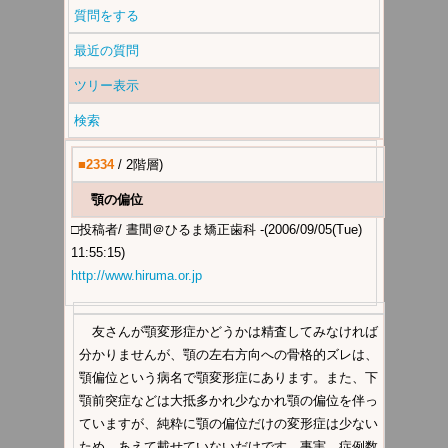
質問をする
最近の質問
ツリー表示
検索
■2334
/ 2階層)
顎の偏位
□投稿者/ 晝間＠ひるま矯正歯科
-(2006/09/05(Tue)
11:55:15)
http://www.hiruma.or.jp
友さんが顎変形症かどうかは精査してみなければ
分かりませんが、顎の左右方向への骨格的ズレは、
顎偏位という病名で顎変形症にあります。また、下
顎前突症などは大抵多かれ少なかれ顎の偏位を伴っ
ていますが、純粋に顎の偏位だけの変形症は少ない
ため、あえて載せていないだけです。事実、症例数