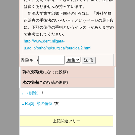
は多くありませんが持っています。
新潟大学歯学部矯正歯科のHPには、「外科的矯
正治療の手術法のいろいろ」というページの最下段
に、下顎の偏位の手術というイラストがありますの
で参考にしてください。
http://www.dent.niigata-
u.ac.jp/ortho/hp/surgical/surgical2.html
削除キー/
前の投稿
(元になった投稿)
次の投稿
(この投稿の返信)
←（削除）
/
→Re[3]: 顎の偏位
/友
上記関連ツリー