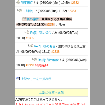
顎変形症
/ 友
(06/09/04(Mon) 19:59)
#2332
└
（削除）
/
(06/09/05(Tue) 11:52)
#2333
└
顎の偏位
/ 晝間＠ひるま矯正歯科
(06/09/05(Tue) 11:55)
#2334
←Now
└
Re[3]: 顎の偏位
/ 友
(06/09/05(Tue)
20:00)
#2335
└
Re[4]: 顎の偏位
/ 晝間＠ひるま矯正歯
科
(06/09/06(Wed) 13:11)
#2338
└
Re[5]: 顎の偏位
/ 友
(06/09/06(Wed)
20:18)
#2340
解決済み!
上記ツリーを一括表示
上記の投稿へ返信
入力内容にタグは利用できません。
入力するためにはパスワード(投稿用key)が必要です。