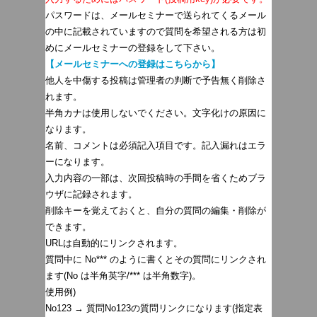
パスワードは、メールセミナーで送られてくるメール
の中に記載されていますので質問を希望される方は初
めにメールセミナーの登録をして下さい。
【メールセミナーへの登録はこちらから】
他人を中傷する投稿は管理者の判断で予告無く削除さ
れます。
半角カナは使用しないでください。文字化けの原因に
なります。
名前、コメントは必須記入項目です。記入漏れはエラ
ーになります。
入力内容の一部は、次回投稿時の手間を省くためブラ
ウザに記録されます。
削除キーを覚えておくと、自分の質問の編集・削除が
できます。
URLは自動的にリンクされます。
質問中に No*** のように書くとその質問にリンクされ
ます(No は半角英字/*** は半角数字)。
使用例)
No123 → 質問No123の質問リンクになります(指定表