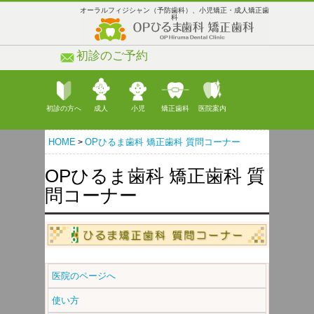
オーラルフィジシャン（予防歯科）、小児矯正・成人矯正歯
科
初診のご予約
042-526-3376
初診の方へ
成人
小児
矯正歯科
医院案内
HOME
OPひるま歯科 矯正歯科 質問コーナー
>
OPひるま歯科 矯正歯科 質
問コーナー
医院のページへ
使い方