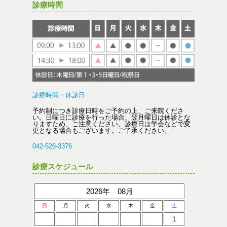
診療時間
診療時間・休診日
予約制につき診療日時をご予約の上、ご来院くださ
い。日曜日に診療を行った場合、翌月曜日は休診とな
りますため、ご注意ください。診療日は学会などで変
更となる場合もございます。ご了承ください。
042-526-3376
診療スケジュール
2026年 08月
日
月
火
水
木
金
土
1